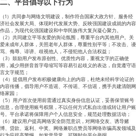
二、平台倡导以下行为
（1）共同参与网络文明建设，制作符合国家大政方针、服务经
济社会发展大局、体现时代发展大势、反映强国建设成就的内容
作品，为现代化强国建设和中华民族伟大复兴凝心聚力。
（2）共同建立平等友爱的舆论氛围，尊重平台内其他用户。关
爱未成年人群体，关照老年人群体，尊重性别平等；不攻击、谩
骂、侮辱、诽谤、歧视他人，不侵犯他人合法权益；
（3）鼓励用户发布原创性、优质性内容，重视文字的正确使
用，减少用拼音首字母缩写等容易引起歧义的表达，自觉遵守语
言文字规范；
（4）提倡用户发布积极健康向上的内容，杜绝未经科学论证的
内容传播，倡导用户不造谣、不传谣、不信谣，携手共建清朗网
络家园；
（5）用户首次使用前需通过真实身份信息认证，妥善保管账号
信息，合理使用账号权限，不以任何方式私自出借或转让用户账
号。平台承诺将保障用户个人信息安全，规范处理数据活动；
（6）建议用户提高网络安全防范意识，对网络交友、诱导赌
博、贷款、返利、中奖、网络兼职点赞员等网络诈骗高发领域及
行为应提高警惕。如发觉异常，可随时向平台举报。